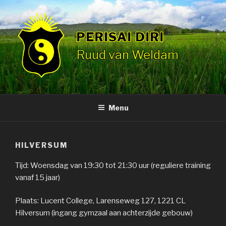
Skip
to
content
PERISAI DIRI
Ruud van Weldam
Menu
HILVERSUM
Tijd: Woensdag van 19:30 tot 21:30 uur (reguliere training
vanaf 15 jaar)
Plaats: Lucent College, Larenseweg 127, 1221 CL
Hilversum (ingang gymzaal aan achterzijde gebouw)